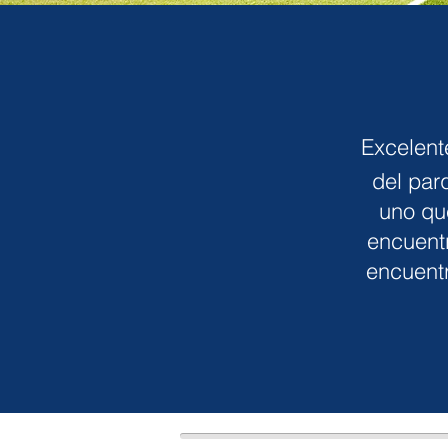
Excelen
del par
uno que
encuentr
encuentr