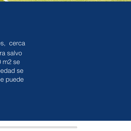
es, cerca
ra salvo
0 m2 se
piedad se
 se puede