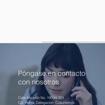
Póngase en contacto
con nosotros
Calle Medellin No. 190 Int 303
Col. Roma, Delegación Cuauhtemoc