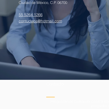
Ciudad de México, C.P. 06700
55 5264 1266
contudepa@hotmail.com
Contacto
¡Pregúntenos cualquier cosa! Est
pregunta 